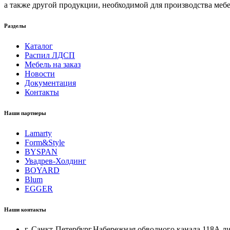
а также другой продукции, необходимой для производства мебе
Разделы
Каталог
Распил ЛДСП
Мебель на заказ
Новости
Документация
Контакты
Наши партнеры
Lamarty
Form&Style
BYSPAN
Увадрев-Холдинг
BOYARD
Blum
EGGER
Наши контакты
г. Санкт-Петербург,Набережная обводного канала 118А л