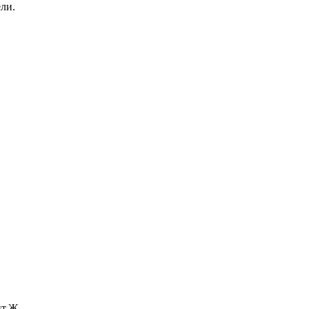
ли.
ит.Ж