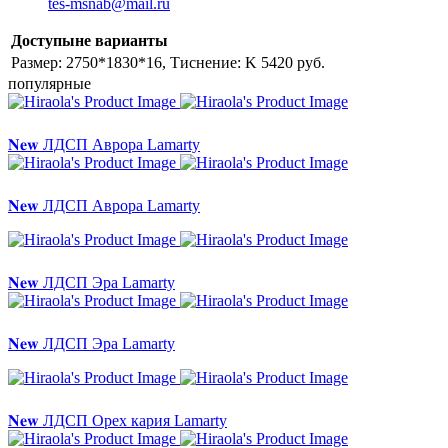
tes-msnab@mail.ru
Доступыне варианты
Размер: 2750*1830*16, Тиснение: K
5420 руб.
популярные
𝐍𝐞𝐰 ЛДСП Аврора Lamarty
𝐍𝐞𝐰 ЛДСП Аврора Lamarty
𝐍𝐞𝐰 ЛДСП Эра Lamarty
𝐍𝐞𝐰 ЛДСП Эра Lamarty
𝐍𝐞𝐰 ЛДСП Орех кария Lamarty