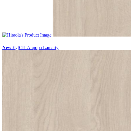
𝐍𝐞𝐰 ЛДСП Аврора Lamarty