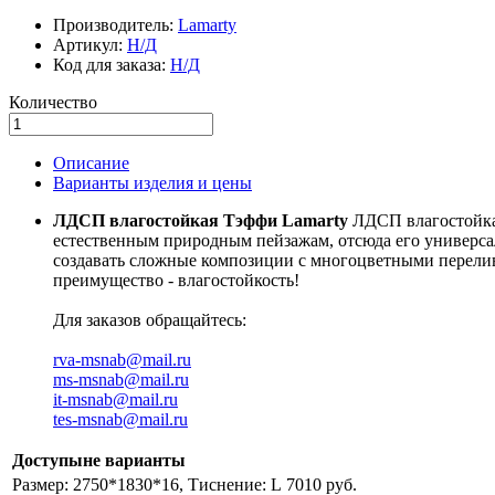
Производитель:
Lamarty
Артикул:
Н/Д
Код для заказа:
Н/Д
Количество
Описание
Варианты изделия и цены
ЛДСП влагостойкая Тэффи Lamarty
ЛДСП влагостойка
естественным природным пейзажам, отсюда его универсал
создавать сложные композиции с многоцветными перелива
преимущество - влагостойкость!
Для заказов обращайтесь:
rva-msnab@mail.ru
ms-msnab@mail.ru
it-msnab@mail.ru
tes-msnab@mail.ru
Доступыне варианты
Размер: 2750*1830*16, Тиснение: L
7010 руб.