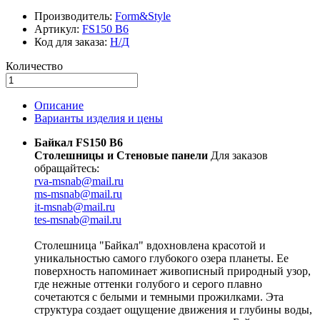
Производитель:
Form&Style
Артикул:
FS150 B6
Код для заказа:
Н/Д
Количество
Описание
Варианты изделия и цены
Байкал FS150 B6
Столешницы и Стеновые панели
Для заказов
обращайтесь:
rva-msnab@mail.ru
ms-msnab@mail.ru
it-msnab@mail.ru
tes-msnab@mail.ru
Столешница "Байкал" вдохновлена красотой и
уникальностью самого глубокого озера планеты. Ее
поверхность напоминает живописный природный узор,
где нежные оттенки голубого и серого плавно
сочетаются с белыми и темными прожилками. Эта
структура создает ощущение движения и глубины воды,