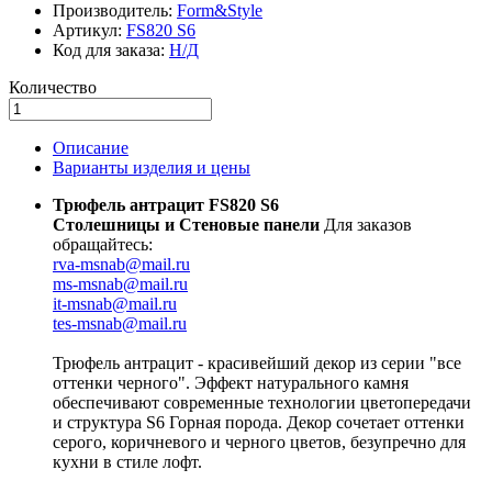
Производитель:
Form&Style
Артикул:
FS820 S6
Код для заказа:
Н/Д
Количество
Описание
Варианты изделия и цены
Трюфель антрацит FS820 S6
Столешницы и Стеновые панели
Для заказов
обращайтесь:
rva-msnab@mail.ru
ms-msnab@mail.ru
it-msnab@mail.ru
tes-msnab@mail.ru
Трюфель антрацит - красивейший декор из серии "все
оттенки черного". Эффект натурального камня
обеспечивают современные технологии цветопередачи
и структура S6 Горная порода. Декор сочетает оттенки
серого, коричневого и черного цветов, безупречно для
кухни в стиле лофт.