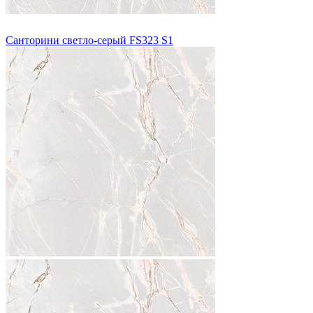
Санторини светло-серый FS323 S1