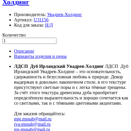
Холдинг
Производитель:
Увадрев-Холдинг
Артикул:
U31156
Код для заказа:
Н/Д
Количество
Описание
Варианты изделия и цены
ЛДСП Дуб Ирландский Увадрев-Холдинг
ЛДСП Дуб
Ирландский Увадрев-Холдинг - это основательность,
сдержанность и безусловная любовь к природе. Декор
выдержан в довольно лаконичном стиле, в его текстуре
присутствуют светлые поры и с легка тёмные трещены.
За счёт этого текстура древесины дуба приобретает
определённую выразительность и хорошо сочетается как
со светлыми, так и с тёмными цветовыми акцентами.
Для заказов обращайтесь:
mig.msnab@mail.ru
rva-msnab@mail.ru
ms-msnab@mail.ru