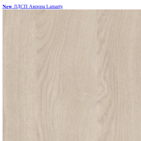
𝐍𝐞𝐰 ЛДСП Аврора Lamarty