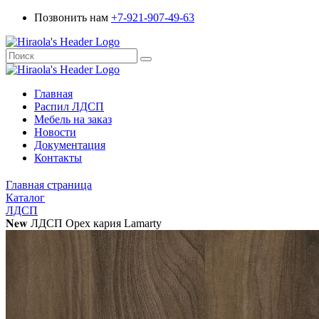
Позвонить нам
+7-921-907-49-63
Главная
Распил ЛДСП
Мебель на заказ
Новости
Документация
Контакты
Главная страница
Каталог
ЛДСП
𝐍𝐞𝐰 ЛДСП Орех кария Lamarty