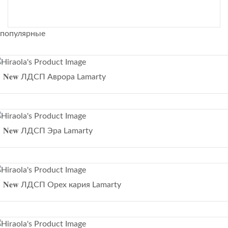
Для заказов обращайтесь:
популярные
rva-msnab@mail.ru
ms-msnab@mail.ru
it-msnab@mail.ru
𝐍𝐞𝐰 ЛДСП Аврора Lamarty
tes-msnab@mail.ru
𝐍𝐞𝐰 ЛДСП Эра Lamarty
𝐍𝐞𝐰 ЛДСП Орех кария Lamarty