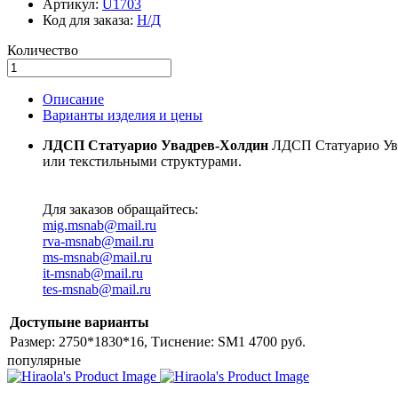
Артикул:
U1703
Код для заказа:
Н/Д
Количество
Описание
Варианты изделия и цены
ЛДСП Статуарио Увадрев-Холдин
ЛДСП Статуарио Ува
или текстильными структурами.
Для заказов обращайтесь:
mig.msnab@mail.ru
rva-msnab@mail.ru
ms-msnab@mail.ru
it-msnab@mail.ru
tes-msnab@mail.ru
Доступыне варианты
Размер: 2750*1830*16, Тиснение: SM1
4700 руб.
популярные